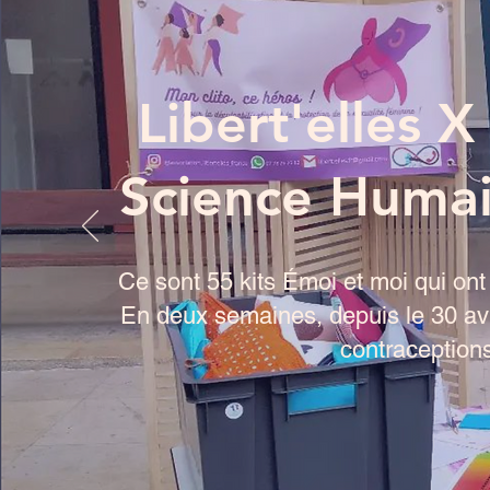
Libert'elles 
Science Humai
Ce sont 55 kits Émoi et moi qui ont 
En deux semaines, depuis le 30 avril
contraceptions